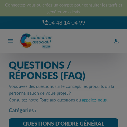
Connectez-vous
ou
créez un compte
pour consulter les tarifs et
générer vos devis
04 48 14 04 99



QUESTIONS /
RÉPONSES (FAQ)
Vous avez des questions sur le concept, les produits ou la
personnalisation de votre projet ?
Consultez notre Foire aux questions ou
appelez-nous.
Catégories :
QUESTIONS D'ORDRE GÉNÉRAL