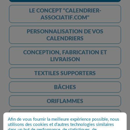
LE CONCEPT "CALENDRIER-
ASSOCIATIF.COM"
PERSONNALISATION DE VOS
CALENDRIERS
CONCEPTION, FABRICATION ET
LIVRAISON
TEXTILES SUPPORTERS
BÂCHES
ORIFLAMMES
ECOCUPS
Afin de vous fournir la meilleure expérience possible, nous
utilisons des cookies et d'autres technologies similaires
JETONS
dans un but de performance, de statistiques, de