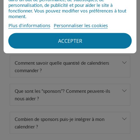
personnalisation, de publicité et pour aider le site à
fonctionner. Vous pouvez modifier vos préférences à tout
AFFICHES
moment.
Plus d'informations
Personnaliser les cookies
Combien de photos puis-je intégrer à mon
ACCEPTER
calendrier ?
Comment savoir quelle quantité de calendriers
commander ?
Que sont les “sponsors”? Comment peuvent-ils
nous aider ?
Combien de sponsors puis-je intégrer à mon
calendrier ?