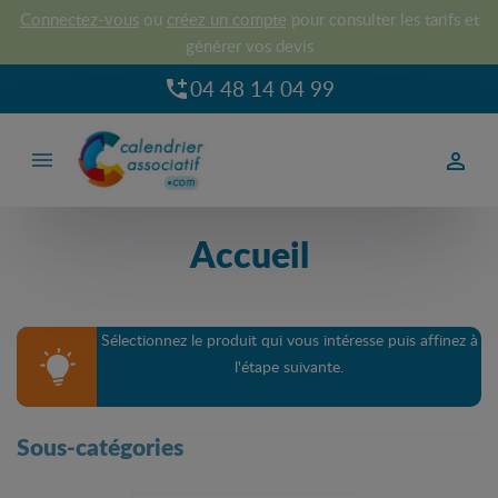
Connectez-vous
ou
créez un compte
pour consulter les tarifs et
générer vos devis
04 48 14 04 99



Accueil
Sélectionnez le produit qui vous intéresse puis affinez à
l'étape suivante.
Sous-catégories