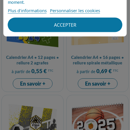
moment.
Plus d'informations
Personnaliser les cookies
ACCEPTER
Calendrier A4 ● 12 pages ●
Calendrier A4 ● 16 pages ●
reliure 2 agrafes
reliure spirale métallique
0,55 €
0,69 €
TTC
TTC
à partir de
à partir de
En savoir +
En savoir +