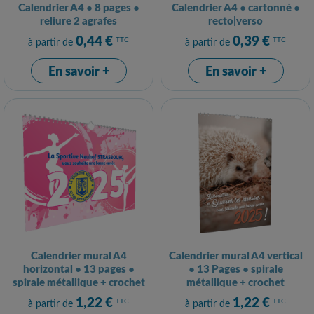
Calendrier A4 ● 8 pages ●
Calendrier A4 ● cartonné ●
reliure 2 agrafes
recto|verso
0,44 €
0,39 €
TTC
TTC
à partir de
à partir de
En savoir +
En savoir +
Calendrier mural A4
Calendrier mural A4 vertical
horizontal ● 13 pages ●
● 13 Pages ● spirale
spirale métallique + crochet
métallique + crochet
1,22 €
1,22 €
TTC
TTC
à partir de
à partir de