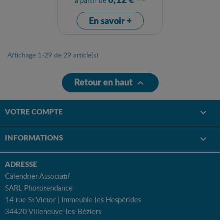
à partir de
En savoir +
Affichage 1-29 de 29 article(s)
Retour en haut

VOTRE COMPTE

INFORMATIONS

ADRESSE
Calendrier Associatif
SARL Phototendance
14 rue St Victor | Immeuble les Hespérides
34420 Villeneuve-les-Béziers