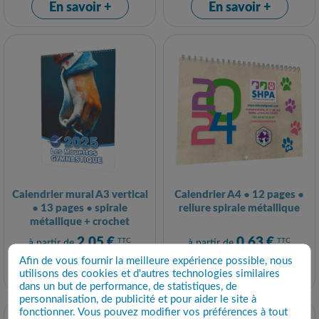
En savoir +
En savoir +
Calendrier mural A3 vertical
Calendrier A4 ● 12 pages ●
● 13 pages ● spirale
reliure spirale métallique
métallique + crochet
2,05 €
0,63 €
TTC
TTC
à partir de
à partir de
Afin de vous fournir la meilleure expérience possible, nous
En savoir +
En savoir +
utilisons des cookies et d'autres technologies similaires
dans un but de performance, de statistiques, de
personnalisation, de publicité et pour aider le site à
fonctionner. Vous pouvez modifier vos préférences à tout